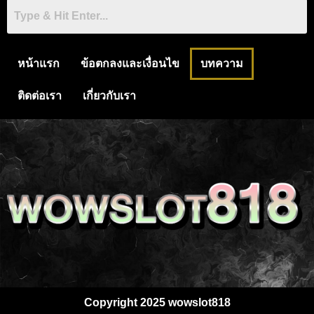
หน้าแรก
ข้อตกลงและเงื่อนไข
บทความ
ติดต่อเรา
เกี่ยวกับเรา
Copyright 2025 wowslot818