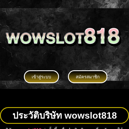
เข้าสู่ระบบ
สมัครสมาชิก
ประวัติบริษัท wowslot818